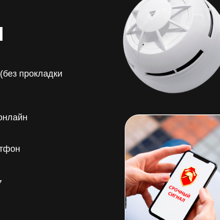
Я
(без прокладки
онлайн
ртфон
7