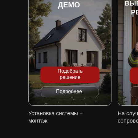
ВЫ
ДЕМО
Р
Подобрать
решение
Подробнее
Установка системы +
На слу
монтаж
сопров